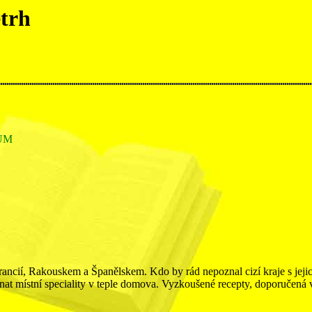
etrh
SUM
 Francií, Rakouskem a Španělskem. Kdo by rád nepoznal cizí kraje s je
at místní speciality v teple domova. Vyzkoušené recepty, doporučená 