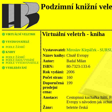
Podzimní knižní vel
Virtuální veletrh - kniha
VIRTUÁLNÍ VELETRH
VYSTAVOVATELÉ
PODLE ŽÁNRŮ
Vystavovatel:
Miroslav Klepáček - SUR
KNIHY
Název knihy:
Chutě Evropy
PODLE ŽÁNRŮ
Autor:
Badal Milan
PODLE DATA VYDÁNÍ
PODLE VYSTAVOVATELE
ISBN:
80-7323-133-6
VYHLEDÁVÁNÍ
Rok vydání:
2006
Počet stran:
160
Doporučená
199
prodejní
cena:
Anotace:
Cestopisná kuchařka Itálií,
Evropy s návodem jak ochutn
Žánr:
beletrie česká