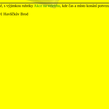
lé, s výjimkou rubriky
Akce na veletrhu
, kde čas a místo konání potvrz
01 Havlíčkův Brod