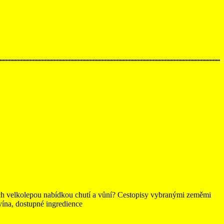
jich velkolepou nabídkou chutí a vůní? Cestopisy vybranými zeměmi
vína, dostupné ingredience