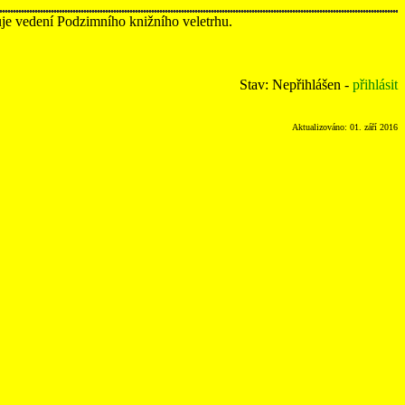
uje vedení Podzimního knižního veletrhu.
Stav: Nepřihlášen -
přihlásit
Aktualizováno: 01. září 2016