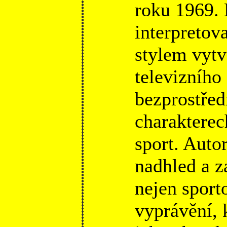
roku 1969. 
interpreto
stylem vytv
televizního
bezprostřed
charakterech
sport. Auto
nadhled a z
nejen sport
vyprávění,