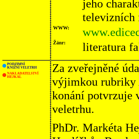
jeho charak
televizních
WWW:
www.edicec
Žánr:
literatura f
Za zveřejněné úda
PODZIMNÍ
KNIŽNÍ VELETRH
NAKLADATELSTVÍ
HEJKAL
výjimkou rubriky
konání potvrzuje
veletrhu.
PhDr. Markéta He