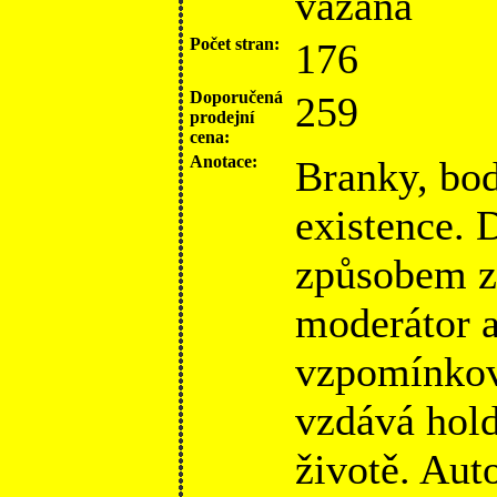
vázaná
Počet stran:
176
Doporučená
259
prodejní
cena:
Anotace:
Branky, body
existence. 
způsobem za
moderátor a
vzpomínkov
vzdává hold
životě. Auto