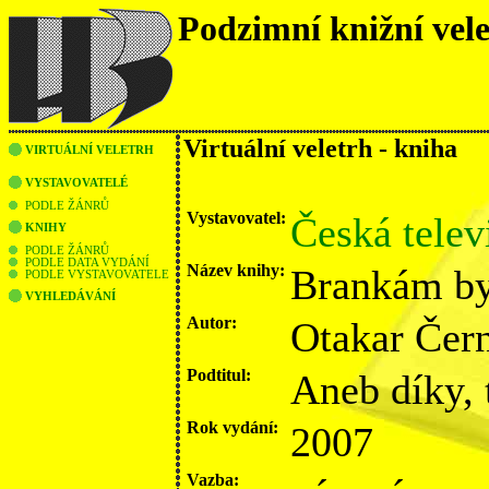
Podzimní knižní vel
Virtuální veletrh - kniha
VIRTUÁLNÍ VELETRH
VYSTAVOVATELÉ
PODLE ŽÁNRŮ
Vystavovatel:
Česká telev
KNIHY
PODLE ŽÁNRŮ
PODLE DATA VYDÁNÍ
Název knihy:
Brankám by
PODLE VYSTAVOVATELE
VYHLEDÁVÁNÍ
Autor:
Otakar Čer
Podtitul:
Aneb díky, 
Rok vydání:
2007
Vazba: