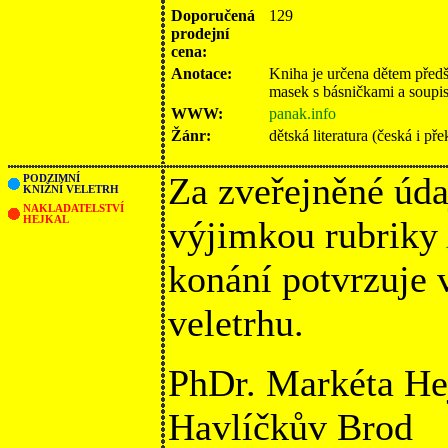
Doporučená
129
prodejní
cena:
Anotace:
Kniha je určena dětem před
masek s básničkami a soupi
WWW:
panak.info
Žánr:
dětská literatura (česká i pře
Za zveřejněné úda
PODZIMNÍ
KNIŽNÍ VELETRH
NAKLADATELSTVÍ
HEJKAL
výjimkou rubriky
konání potvrzuje
veletrhu.
PhDr. Markéta He
Havlíčkův Brod