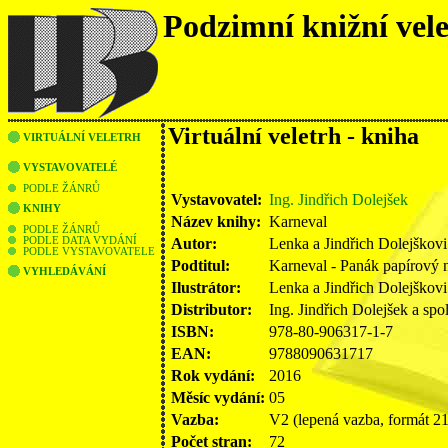
Podzimní knižní vel
Virtuální veletrh - kniha
VIRTUÁLNÍ VELETRH
VYSTAVOVATELÉ
PODLE ŽÁNRŮ
Vystavovatel:
Ing. Jindřich Dolejšek
KNIHY
Název knihy:
Karneval
PODLE ŽÁNRŮ
Autor:
Lenka a Jindřich Dolejškovi
PODLE DATA VYDÁNÍ
PODLE VYSTAVOVATELE
Podtitul:
Karneval - Panák papírový 
VYHLEDÁVÁNÍ
Ilustrátor:
Lenka a Jindřich Dolejškovi
Distributor:
Ing. Jindřich Dolejšek a
ISBN:
978-80-906317-1-7
EAN:
9788090631717
Rok vydání:
2016
Měsíc vydání:
05
Vazba:
V2 (lepená vazba, formát 
Počet stran:
72