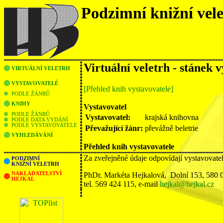
Podzimní knižní vel
Virtuální veletrh - stánek 
VIRTUÁLNÍ VELETRH
VYSTAVOVATELÉ
[Přehled knih vystavovatele]
PODLE ŽÁNRŮ
KNIHY
Vystavovatel
PODLE ŽÁNRŮ
Vystavovatel:
krajská knihovna
PODLE DATA VYDÁNÍ
PODLE VYSTAVOVATELE
Převažující žánr:
převážně beletrie
VYHLEDÁVÁNÍ
Přehled knih vystavovatele
Za zveřejněné údaje odpovídají vystavovate
PODZIMNÍ
KNIŽNÍ VELETRH
NAKLADATELSTVÍ
PhDr. Markéta Hejkalová, Dolní 153, 580 
HEJKAL
tel. 569 424 115, e-mail
hejkal@hejkal.cz