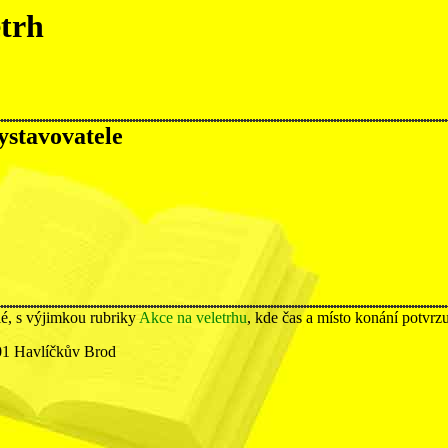
etrh
vystavovatele
lé, s výjimkou rubriky
Akce na veletrhu
, kde čas a místo konání potvrz
01 Havlíčkův Brod