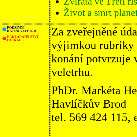
Zvířata ve Třetí říš
Život a smrt plan
Za zveřejněné úda
PODZIMNÍ
KNIŽNÍ VELETRH
NAKLADATELSTVÍ
HEJKAL
výjimkou rubriky
konání potvrzuje
veletrhu.
PhDr. Markéta He
Havlíčkův Brod
tel. 569 424 115,