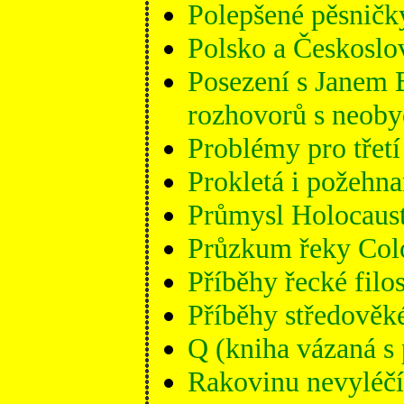
Polepšené pěsničk
Polsko a Českoslo
Posezení s Janem B
rozhovorů s neoby
Problémy pro třetí t
Prokletá i požehn
Průmysl Holocaus
Průzkum řeky Colo
Příběhy řecké filo
Příběhy středověké
Q (kniha vázaná s
Rakovinu nevyléčí