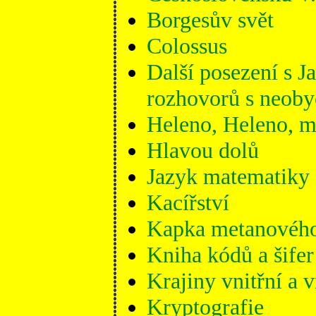
Borgesův svět
Colossus
Další posezení s J
rozhovorů s neoby
Heleno, Heleno, m
Hlavou dolů
Jazyk matematiky
Kacířství
Kapka metanového
Kniha kódů a šifer
Krajiny vnitřní a 
Kryptografie