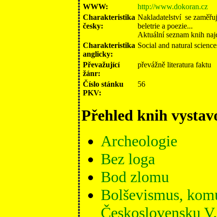
WWW:
http://www.dokoran.cz
Charakteristika
Nakladatelství se zaměřuj
česky:
beletrie a poezie...
Aktuální seznam knih naj
Charakteristika
Social and natural science
anglicky:
Převažující
převážně literatura faktu
žánr:
Číslo stánku
56
PKV:
Přehled knih vystav
Archeologie
Bez loga
Bod zlomu
Bolševismus, komu
Československu V.