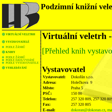
Podzimní knižní vel
Virtuální veletrh 
VIRTUÁLNÍ VELETRH
VYSTAVOVATELÉ
PODLE ŽÁNRŮ
[Přehled knih vystavo
KNIHY
PODLE ŽÁNRŮ
PODLE DATA VYDÁNÍ
PODLE VYSTAVOVATELE
Vystavovatel
VYHLEDÁVÁNÍ
Vystavovatel:
Dokořán s.r.o.
Adresa:
Holečkova 9
Město:
Praha 5
PSČ:
150 00
Telefon:
257 320 809, 257 320 80
Fax:
257 320 805
E-mail:
dokoran@dokoran.cz
,
ma