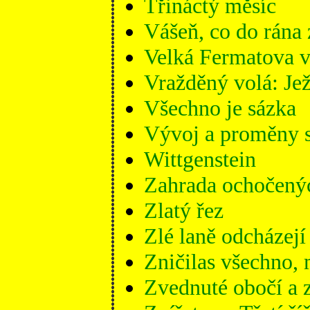
Třináctý měsíc
Vášeň, co do rána
Velká Fermatova v
Vražděný volá: Jež
Všechno je sázka
Vývoj a proměny st
Wittgenstein
Zahrada ochočený
Zlatý řez
Zlé laně odcházejí
Zničilas všechno, 
Zvednuté obočí a z