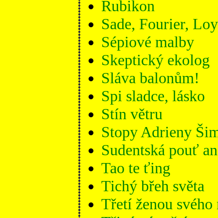
Rubikon
Sade, Fourier, Loy
Sépiové malby
Skeptický ekolog
Sláva balonům!
Spi sladce, lásko
Stín větru
Stopy Adrieny Ši
Sudentská pouť a
Tao te ťing
Tichý břeh světa
Třetí ženou svého