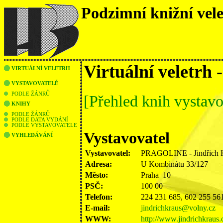
Podzimní knižní vel
Virtuální veletrh 
VIRTUÁLNÍ VELETRH
VYSTAVOVATELÉ
PODLE ŽÁNRŮ
[Přehled knih vystavo
KNIHY
PODLE ŽÁNRŮ
PODLE DATA VYDÁNÍ
PODLE VYSTAVOVATELE
Vystavovatel
VYHLEDÁVÁNÍ
Vystavovatel:
PRAGOLINE - Jindřich 
Adresa:
U Kombinátu 33/127
Město:
Praha 10
PSČ:
100 00
Telefon:
224 231 685, 602 255 56
E-mail:
jindrichkraus@volny.cz
WWW:
http://www.jindrichkraus.