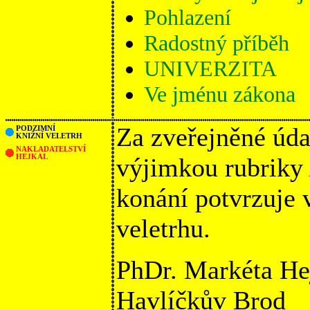
Pohlazení
Radostný příběh
UNIVERZITA
Ve jménu zákona
Za zveřejněné úda
PODZIMNÍ
KNIŽNÍ VELETRH
NAKLADATELSTVÍ
HEJKAL
výjimkou rubriky
konání potvrzuje
veletrhu.
PhDr. Markéta He
Havlíčkův Brod