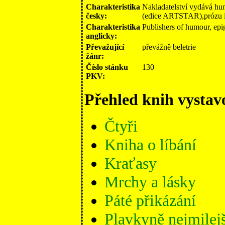
Charakteristika
Nakladatelství vydává hum
česky:
(edice ARTSTAR),prózu
Charakteristika
Publishers of humour, epig
anglicky:
Převažující
převážně beletrie
žánr:
Číslo stánku
130
PKV:
Přehled knih vystav
Čtyři
Kniha o líbání
Kraťasy
Mrchy a lásky
Páté přikázání
Plavkyně nejmilejš