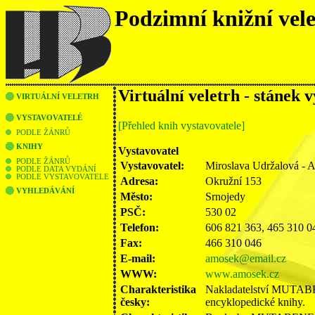
Podzimní knižní vel
Virtuální veletrh - stánek 
VIRTUÁLNÍ VELETRH
VYSTAVOVATELÉ
[Přehled knih vystavovatele]
PODLE ŽÁNRŮ
KNIHY
Vystavovatel
PODLE ŽÁNRŮ
Vystavovatel:
Miroslava Udržalová - 
PODLE DATA VYDÁNÍ
PODLE VYSTAVOVATELE
Adresa:
Okružní 153
VYHLEDÁVÁNÍ
Město:
Srnojedy
PSČ:
530 02
Telefon:
606 821 363, 465 310 0
Fax:
466 310 046
E-mail:
amosek@email.cz
WWW:
www.amosek.cz
Charakteristika
Nakladatelství MUTABE
česky:
encyklopedické knihy.