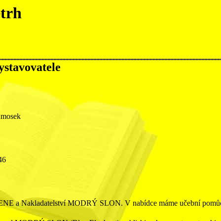
etrh
vystavovatele
Amosek
46
NE a Nakladatelství MODRÝ SLON. V nabídce máme učební pomůcky, 