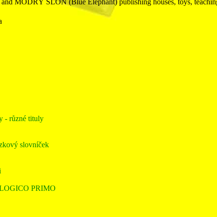
 MODRÝ SLON (Blue Elephant) publishing houses, toys, teaching 
a
 různé tituly
ázkový slovníček
i
 LOGICO PRIMO