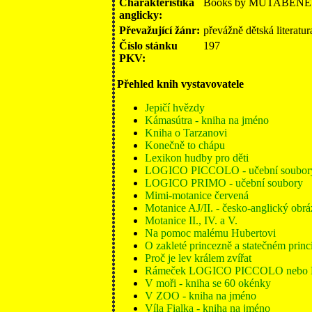
Charakteristika
Books by MUTABENE and
anglicky:
Převažující žánr:
převážně dětská literatur
Číslo stánku
197
PKV:
Přehled knih vystavovatele
Jepičí hvězdy
Kámasútra - kniha na jméno
Kniha o Tarzanovi
Konečně to chápu
Lexikon hudby pro děti
LOGICO PICCOLO - učební soubory -
LOGICO PRIMO - učební soubory
Mimi-motanice červená
Motanice AJ/II. - česko-anglický obr
Motanice II., IV. a V.
Na pomoc malému Hubertovi
O zakleté princezně a statečném princ
Proč je lev králem zvířat
Rámeček LOGICO PICCOLO nebo
V moři - kniha se 60 okénky
V ZOO - kniha na jméno
Víla Fialka - kniha na jméno