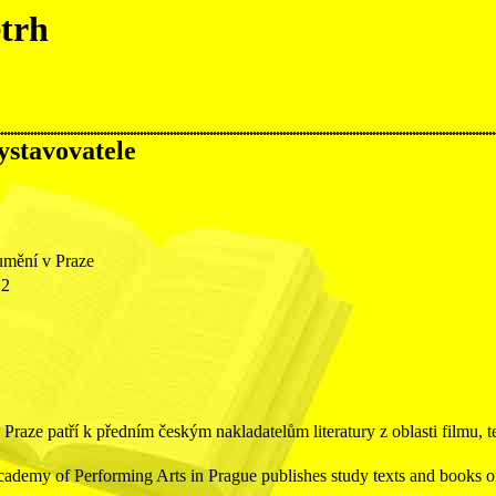
etrh
vystavovatele
mění v Praze
12
aze patří k předním českým nakladatelům literatury z oblasti filmu, tel
ademy of Performing Arts in Prague publishes study texts and books on 