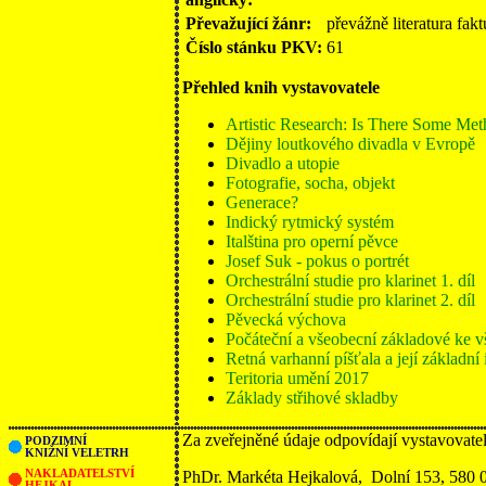
Převažující žánr:
převážně literatura fakt
Číslo stánku PKV:
61
Přehled knih vystavovatele
Artistic Research: Is There Some Me
Dějiny loutkového divadla v Evropě
Divadlo a utopie
Fotografie, socha, objekt
Generace?
Indický rytmický systém
Italština pro operní pěvce
Josef Suk - pokus o portrét
Orchestrální studie pro klarinet 1. díl
Orchestrální studie pro klarinet 2. díl
Pěvecká výchova
Počáteční a všeobecní základové ke
Retná varhanní píšťala a její základní
Teritoria umění 2017
Základy střihové skladby
Za zveřejněné údaje odpovídají vystavovate
PODZIMNÍ
KNIŽNÍ VELETRH
NAKLADATELSTVÍ
PhDr. Markéta Hejkalová, Dolní 153, 580 
HEJKAL