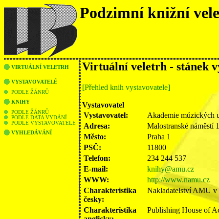
Podzimní knižní vel
Virtuální veletrh - stánek 
VIRTUÁLNÍ VELETRH
VYSTAVOVATELÉ
[Přehled knih vystavovatele]
PODLE ŽÁNRŮ
KNIHY
Vystavovatel
PODLE ŽÁNRŮ
Vystavovatel:
Akademie múzických u
PODLE DATA VYDÁNÍ
PODLE VYSTAVOVATELE
Adresa:
Malostranské náměstí 
VYHLEDÁVÁNÍ
Město:
Praha 1
PSČ:
11800
Telefon:
234 244 537
E-mail:
knihy@amu.cz
WWW:
http://www.namu.cz
Charakteristika
Nakladatelství AMU v Pr
česky:
Charakteristika
Publishing House of Ac
anglicky: