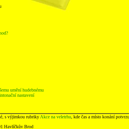
u
thod?
 všemu umění hudebnému
 intonační nastavení
lé, s výjimkou rubriky
Akce na veletrhu
, kde čas a místo konání potvrz
01 Havlíčkův Brod