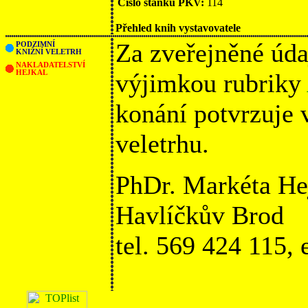
Číslo stánku PKV:
114
Přehled knih vystavovatele
Za zveřejněné úda
PODZIMNÍ
KNIŽNÍ VELETRH
NAKLADATELSTVÍ
HEJKAL
výjimkou rubriky
konání potvrzuje
veletrhu.
PhDr. Markéta He
Havlíčkův Brod
tel. 569 424 115,