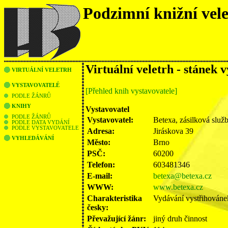
Podzimní knižní vel
Virtuální veletrh - stánek 
VIRTUÁLNÍ VELETRH
VYSTAVOVATELÉ
[Přehled knih vystavovatele]
PODLE ŽÁNRŮ
KNIHY
Vystavovatel
PODLE ŽÁNRŮ
Vystavovatel:
Betexa, zásilková služba
PODLE DATA VYDÁNÍ
PODLE VYSTAVOVATELE
Adresa:
Jiráskova 39
VYHLEDÁVÁNÍ
Město:
Brno
PSČ:
60200
Telefon:
603481346
E-mail:
betexa@betexa.cz
WWW:
www.betexa.cz
Charakteristika
Vydávání vystřihováne
česky:
Převažující žánr:
jiný druh činnost