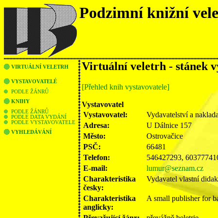
Podzimní knižní vel
Virtuální veletrh - stánek 
VIRTUÁLNÍ VELETRH
VYSTAVOVATELÉ
[Přehled knih vystavovatele]
PODLE ŽÁNRŮ
KNIHY
Vystavovatel
PODLE ŽÁNRŮ
Vystavovatel:
Vydavatelství a naklad
PODLE DATA VYDÁNÍ
PODLE VYSTAVOVATELE
Adresa:
U Dálnice 157
VYHLEDÁVÁNÍ
Město:
Ostrovačice
PSČ:
66481
Telefon:
546427293, 60377741
E-mail:
lumur@seznam.cz
Charakteristika
Vydavatel vlastní didak
česky:
Charakteristika
A small publisher for b
anglicky:
Převažující žánr:
převážně beletrie