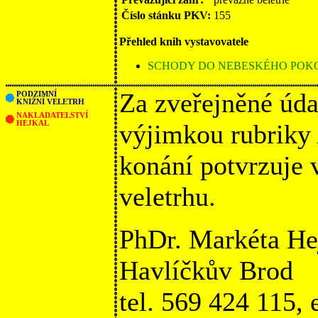
Číslo stánku PKV:
155
Přehled knih vystavovatele
SCHODY DO NEBESKÉHO POK
Za zveřejněné úda
PODZIMNÍ
KNIŽNÍ VELETRH
NAKLADATELSTVÍ
HEJKAL
výjimkou rubriky
konání potvrzuje
veletrhu.
PhDr. Markéta He
Havlíčkův Brod
tel. 569 424 115,